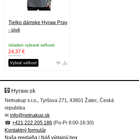
Tielko dámske Hyraw Pray
- sivé
skladom vybrané veľkosti
24,37
€
Vybrať veľkosť
Hyraw.sk
Netnakup s.r.o., Tyršova 271, 43801 Žatec, Česká
republika
✉
info@netnakup.sk
☎
+421 222 205 186
(Po-Pi 8:00-16:30)
Kontaktný formulár
Naša predajňa
|
Náš výdajný box