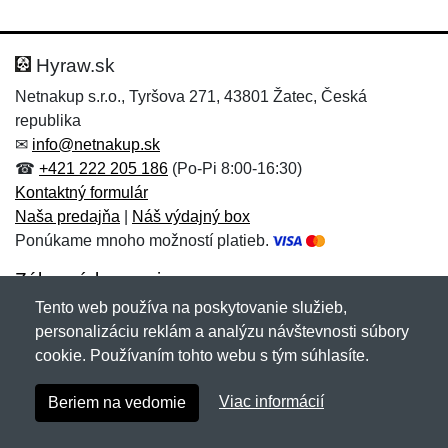
Hyraw.sk
Netnakup s.r.o., Tyršova 271, 43801 Žatec, Česká
republika
✉
info@netnakup.sk
☎
+421 222 205 186
(Po-Pi 8:00-16:30)
Kontaktný formulár
Naša predajňa
|
Náš výdajný box
Ponúkame mnoho možností platieb.
Zákaznícky servis
Tento web používa na poskytovanie služieb,
Novinky emailom
personalizáciu reklám a analýzu návštevnosti súbory
cookie. Používaním tohto webu s tým súhlasíte.
Copyright © 2007-2026 (19 rokov s vami)
Netnakup.sk
&
Viac informácií
Beriem na vedomie
NetIQ
. Všetky práva vyhradené.