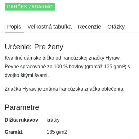
DARČEK ZADARMO
Popis
Veľkostná tabuľka
Recenzie
Otázky
Určenie: Pre ženy
Kvalitné dámske tričko od francúzskej značky Hyraw.
Pevne spracované zo 100 % bavlny (gramáž 135 gr/m²) s
dvojito šitými švami.
Značka Hyraw je známa francúzska značka oblečenia.
Parametre
Dĺžka rukávov
krátky
Gramáž
135 g/m2