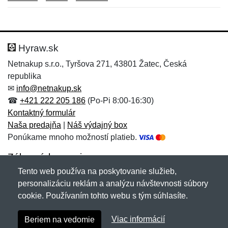
Nová recenzia
Nová otázka
Hodnotenie:
Meno:
*
*
Hyraw.sk
Netnakup s.r.o., Tyršova 271, 43801 Žatec, Česká
republika
Meno:
E-mail:
*
*
✉
info@netnakup.sk
☎
+421 222 205 186
(Po-Pi 8:00-16:30)
Kontaktný formulár
Naša predajňa
|
Náš výdajný box
E-mail:
*
Ponúkame mnoho možností platieb.
Správa
*
Zákaznícky servis
Tento web používa na poskytovanie služieb,
Novinky emailom
personalizáciu reklám a analýzu návštevnosti súbory
Správa
*
cookie. Používaním tohto webu s tým súhlasíte.
Copyright © 2007-2026 (19 rokov s vami)
Netnakup.sk
&
Viac informácií
Beriem na vedomie