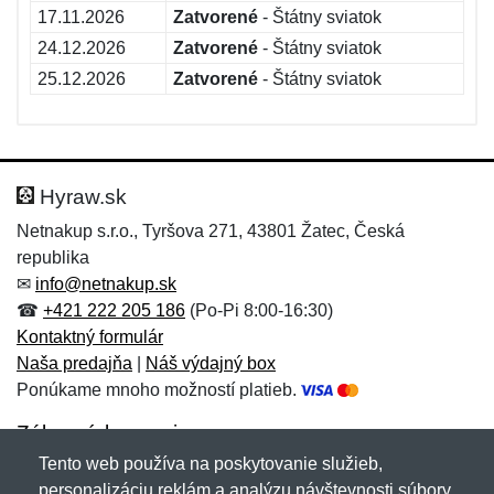
17.11.2026
Zatvorené
- Štátny sviatok
24.12.2026
Zatvorené
- Štátny sviatok
25.12.2026
Zatvorené
- Štátny sviatok
Hyraw.sk
Netnakup s.r.o., Tyršova 271, 43801 Žatec, Česká
republika
✉
info@netnakup.sk
☎
+421 222 205 186
(Po-Pi 8:00-16:30)
Kontaktný formulár
Naša predajňa
|
Náš výdajný box
Ponúkame mnoho možností platieb.
Zákaznícky servis
Tento web používa na poskytovanie služieb,
Novinky emailom
personalizáciu reklám a analýzu návštevnosti súbory