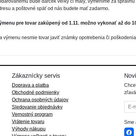
bdarovanému bude darček veľký či malý, vymeníme za správnu v
dresu a poštovné späť od nás budete mať zadarmo.
ýmenu pre tovar zakúpený od 1.11. možno vykonať až do 10
a výmenu nesmie tovar javiť známky opotrebenia či poškodenia.
Zákaznícky servis
Nov
Doprava a platba
Chcet
Obchodné podmienky
zľavá
Ochrana osobných údajov
E-mai
Sledovanie objednávky
Vernostný program
Vrátenie tovaru
Sme a
Výhody nákupu