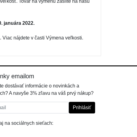
eľkosť. Tovar na výmenu zašlite na našu
. januára 2022.
 Viac nájdete v časti Výmena veľkosti.
inky emailom
e dostávať informácie o novinkách a
ch? A navyše 3% zľavu na váš prvý nákup?
l:
Prihlásiť
j na sociálnych sieťach: