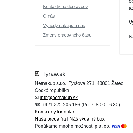
o
Kontakty na dopravcov
a
O nás
V
Výhody nákupu u nás
Zmeny pracovného času
N
Hyraw.sk
Netnakup s.r.o., Tyršova 271, 43801 Žatec,
Česká republika
✉
info@netnakup.sk
☎ +421 222 205 186 (Po-Pi 8:00-16:30)
Kontaktný formulár
Naša predajňa
|
Náš výdajný box
Ponúkame mnoho možností platieb.