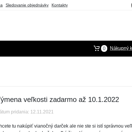
ba
Sledovanie objednávky
Kontakty
Nákupný k
0
ýmena veľkosti zadarmo až 10.1.2022
átum pridania: 12.11.2021
cete tu nakúpiť vianočný darček ale nie ste si istí správnou veľ