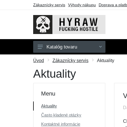
Zákaznícky servis
Výhody nákupu
Doprava a plat
Katalóg tovaru
Pánske
Úvod
Zákaznícky servis
Aktuality
Dámske
Aktuality
Doplnky
Darčekové poukazy
Menu
V
Výpredaj
Aktuality
D
Často kladené otázky
Ch
Kontaktné informácie