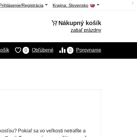
Prihlásenie/Registrácia
Krajina:
Slovensko
Nákupný košík
zatiaľ prázdny
ošík
Obľúbené
Porovnanie
0
0
kosťou? Pokiaľ sa vo veľkosti netrafíte a