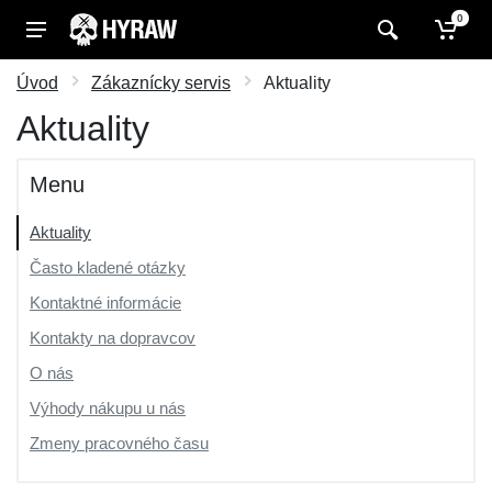
0
Úvod
Zákaznícky servis
Aktuality
Aktuality
Menu
Aktuality
Často kladené otázky
Kontaktné informácie
Kontakty na dopravcov
O nás
Výhody nákupu u nás
Zmeny pracovného času