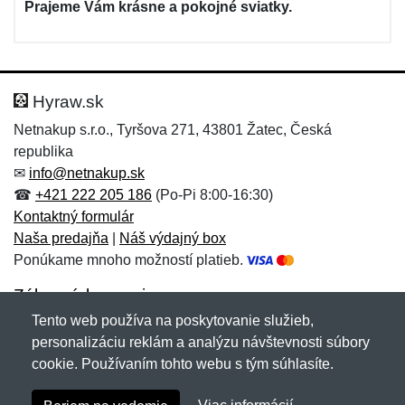
Prajeme Vám krásne a pokojné sviatky.
Hyraw.sk
Netnakup s.r.o., Tyršova 271, 43801 Žatec, Česká
republika
✉
info@netnakup.sk
☎
+421 222 205 186
(Po-Pi 8:00-16:30)
Kontaktný formulár
Naša predajňa
|
Náš výdajný box
Ponúkame mnoho možností platieb.
Zákaznícky servis
Tento web používa na poskytovanie služieb,
Novinky emailom
personalizáciu reklám a analýzu návštevnosti súbory
cookie. Používaním tohto webu s tým súhlasíte.
Copyright © 2007-2026 (19 rokov s vami)
Netnakup.sk
&