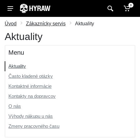
0
Úvod
Zákaznícky servis
Aktuality
Aktuality
Menu
Aktuality
Často kladené otázky
Kontaktné informácie
Kontakty na dopravcov
O nás
Výhody nákupu u nás
Zmeny pracovného času