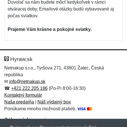
Dovolať sa nám budete môcť kedykoľvek v rámci
otváracej doby. Emailové otázky budú vybavované aj
počas sviatkov.
Prajeme Vám krásne a pokojné sviatky.
Hyraw.sk
Netnakup s.r.o., Tyršova 271, 43801 Žatec, Česká
republika
✉
info@netnakup.sk
☎
+421 222 205 186
(Po-Pi 8:00-16:30)
Kontaktný formulár
Naša predajňa
|
Náš výdajný box
Ponúkame mnoho možností platieb.
Zákaznícky servis