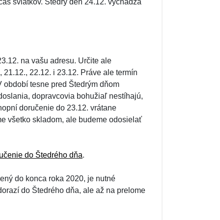
očas sviatkov. Štedrý deň 24.12. vychádza
3.12. na vašu adresu. Určite ale
21.12., 22.12. i 23.12. Práve ale termín
 V období tesne pred Štedrým dňom
oslania, dopravcovia bohužiaľ nestíhajú,
opní doručenie do 23.12. vrátane
me všetko skladom, ale budeme odosielať
učenie do Štedrého dňa
.
čený do konca roka 2020, je nutné
dorazí do Štedrého dňa, ale až na prelome