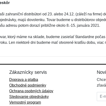
eskôr
ši zahraniční distribútori od 23. alebo 24.12. (záleží na firme)
bjednávky, majú dovolenku. Tovar budeme u distribútorov objed
ašu adresu potom dorazí približne okolo 8.-15. januára 2021.
ovar, ktorý máme na sklade, budeme zasielať štandardne počas
 roku. Len niektoré dni budeme mať otvorené kratšiu dobu, viac
Zákaznícky servis
Nov
Doprava a platba
Chcet
Obchodné podmienky
zľavá
Ochrana osobných údajov
E-mai
Sledovanie objednávky
Vernostný program