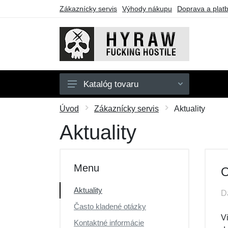
Zákaznícky servis
Výhody nákupu
Doprava a plat
Katalóg tovaru
Pánske
Úvod
Zákaznícky servis
Aktuality
Dámske
Aktuality
Doplnky
Darčekové poukazy
Menu
O
Výpredaj
Aktuality
D
Často kladené otázky
V
Kontaktné informácie