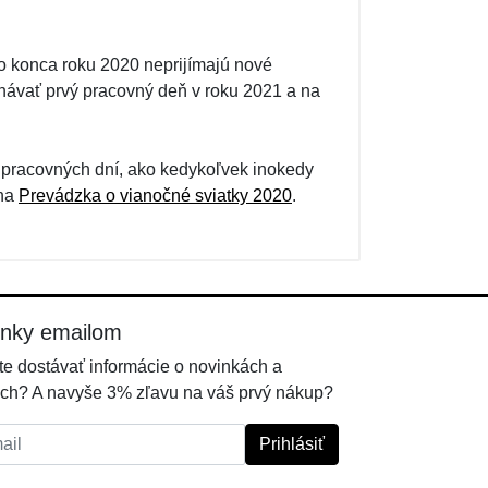
 do konca roku 2020 neprijímajú nové
návať prvý pracovný deň v roku 2021 a na
 pracovných dní, ako kedykoľvek inokedy
 na
Prevádzka o vianočné sviatky 2020
.
inky emailom
e dostávať informácie o novinkách a
ch? A navyše 3% zľavu na váš prvý nákup?
l:
Prihlásiť