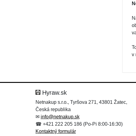
N
Na
o
v
T
v
Hyraw.sk
Netnakup s.r.o., Tyršova 271, 43801 Žatec,
Česká republika
✉
info@netnakup.sk
☎ +421 222 205 186 (Po-Pi 8:00-16:30)
Kontaktný formulár