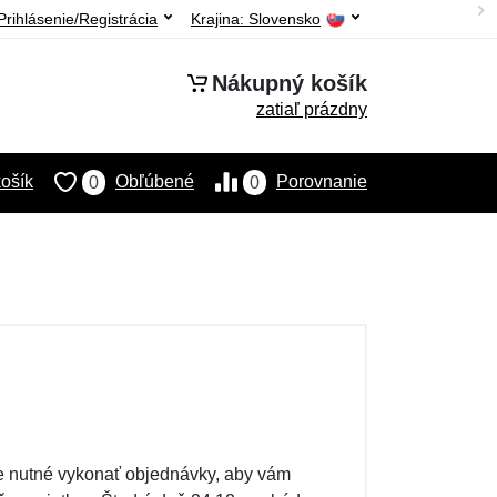
Prihlásenie/Registrácia
Krajina:
Slovensko
Nákupný košík
zatiaľ prázdny
ošík
Obľúbené
Porovnanie
0
0
 je nutné vykonať objednávky, aby vám