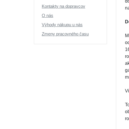
d
Kontakty na dopravcov
n
O nás
D
Výhody nákupu u nás
Zmeny pracovného času
M
o
1
r
a
g
ma
Vi
T
o
ro