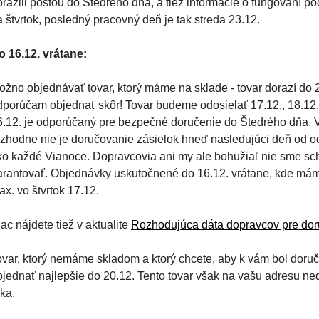
orazili poštou do Štedrého dňa, a tiež informácie o fungovaní p
a štvrtok, posledný pracovný deň je tak streda 23.12.
o 16.12. vrátane:
ožno objednávať tovar, ktorý máme na sklade - tovar dorazí do 2
dporúčam objednať skôr! Tovar budeme odosielať 17.12., 18.12., 
6.12. je odporúčaný pre bezpečné doručenie do Štedrého dňa.
ozhodne nie je doručovanie zásielok hneď nasledujúci deň od od
ko každé Vianoce. Dopravcovia ani my ale bohužiaľ nie sme sch
arantovať. Objednávky uskutočnené do 16.12. vrátane, kde má
x. vo štvrtok 17.12.
ac nájdete tiež v aktualite
Rozhodujúca dáta dopravcov pre dor
ovar, ktorý nemáme skladom a ktorý chcete, aby k vám bol doru
bjednať najlepšie do 20.12. Tento tovar však na vašu adresu ne
ka.