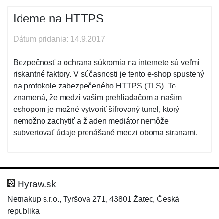
Ideme na HTTPS
Dátum pridania: 14.9.2017
Bezpečnosť a ochrana súkromia na internete sú veľmi
riskantné faktory. V súčasnosti je tento e-shop spustený
na protokole zabezpečeného HTTPS (TLS). To
znamená, že medzi vašim prehliadačom a naším
eshopom je možné vytvoriť šifrovaný tunel, ktorý
nemožno zachytiť a žiaden mediátor nemôže
subvertovať údaje prenášané medzi oboma stranami.
Hyraw.sk
Netnakup s.r.o., Tyršova 271, 43801 Žatec, Česká
republika