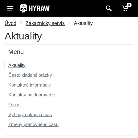
0
Úvod
Zákaznícky servis
Aktuality
Aktuality
Menu
Aktuality
Často kladené otázky
Kontaktné informácie
Kontakty na dopravcov
O nás
Výhody nákupu u nás
Zmeny pracovného času