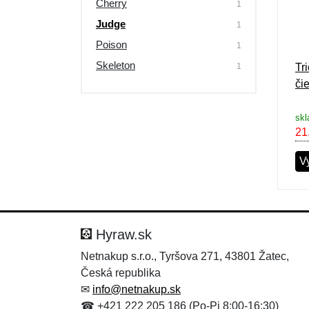
Cherry
1
Judge
1
Poison
1
Skeleton
1
Tr
či
skl
21
V
Hyraw.sk
Netnakup s.r.o., Tyršova 271, 43801 Žatec,
Česká republika
✉
info@netnakup.sk
☎ +421 222 205 186 (Po-Pi 8:00-16:30)