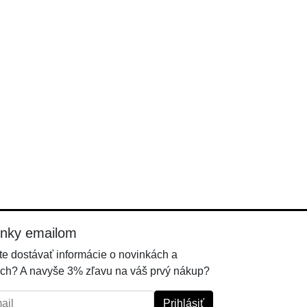
inky emailom
e dostávať informácie o novinkách a
ch? A navyše 3% zľavu na váš prvý nákup?
l:
Prihlásiť