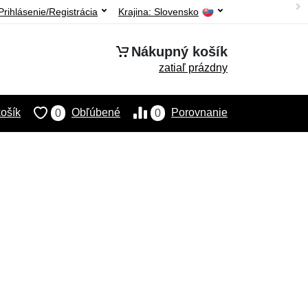
Prihlásenie/Registrácia
Krajina:
Slovensko
Nákupný košík
zatiaľ prázdny
ošík
Obľúbené
Porovnanie
0
0