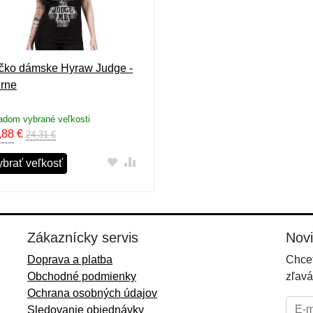
ičko dámske Hyraw Judge -
erne
adom vybrané veľkosti
,88
€
24,31 €
ybrať veľkosť
Zákaznícky servis
Nov
Doprava a platba
Chcet
Obchodné podmienky
zľavá
Ochrana osobných údajov
E-mai
Sledovanie objednávky