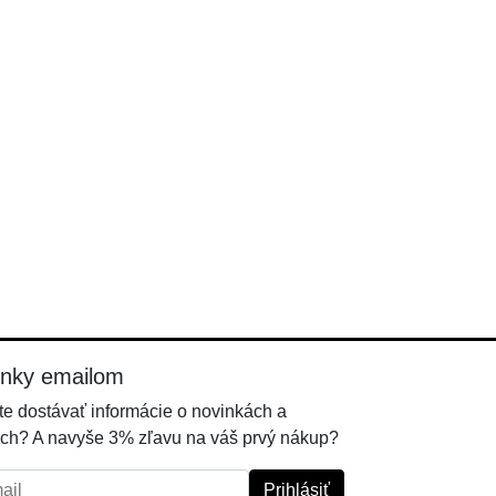
inky emailom
e dostávať informácie o novinkách a
ch? A navyše 3% zľavu na váš prvý nákup?
l:
Prihlásiť