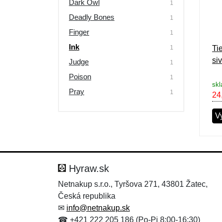
Dark Owl
1
Deadly Bones
1
Finger
1
Ink
1
Ti
si
Judge
1
Poison
1
skl
Pray
1
24
V
Hyraw.sk
Netnakup s.r.o., Tyršova 271, 43801 Žatec,
Česká republika
✉
info@netnakup.sk
☎ +421 222 205 186 (Po-Pi 8:00-16:30)