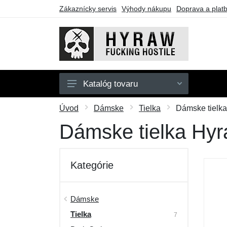
Zákaznícky servis
Výhody nákupu
Doprava a plat
Katalóg tovaru
Pánske
Úvod
Dámske
Tielka
Dámske tielka
Dámske
Dámske tielka Hyr
Doplnky
Darčekové poukazy
Kategórie
Výpredaj
Dámske
Tielka
7