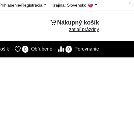
Prihlásenie/Registrácia
Krajina:
Slovensko
Nákupný košík
zatiaľ prázdny
ošík
Obľúbené
Porovnanie
0
0