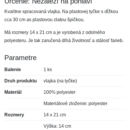
Určenie: Nezáleží na pohlaví
Kvalitne spracovaná vlajka. Na plastovej tyčke s dĺžkou
cca 30 cm as plastovou zlatou špičkou.
Má rozmery 14 x 21 cm a je vyrobená z odolného
polyesteru. Je tak zaručená dlhá životnosť a stálosť farieb.
Parametre
Balenie
1 ks
Druh produktu
vlajka (na tyčke)
Materiál
100% polyester
Materiálové zloženie: polyester
Rozmery
14 x 21 cm
Výška: 14 cm