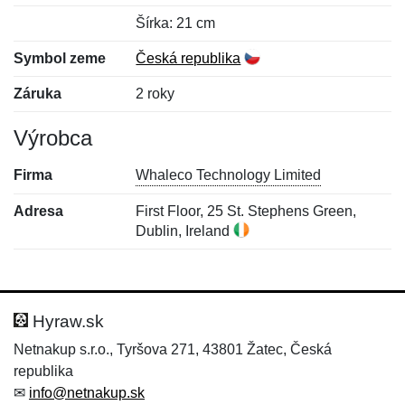
Šírka: 21 cm
Symbol zeme
Česká republika
Záruka
2 roky
Výrobca
Firma
Whaleco Technology Limited
Adresa
First Floor, 25 St. Stephens Green,
Dublin, Ireland
Nová recenzia
Nová otázka
Hodnotenie:
Meno:
*
*
Hyraw.sk
Netnakup s.r.o., Tyršova 271, 43801 Žatec, Česká
republika
Meno:
E-mail:
*
*
✉
info@netnakup.sk