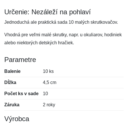
Určenie: Nezáleží na pohlaví
Jednoduchá ale praktická sada 10 malých skrutkovačov.
Vhodná pre veľmi malé skrutky, napr. u okuliarov, hodiniek
alebo niektorých detských hračiek.
Parametre
Balenie
10 ks
Dĺžka
4,5 cm
Počet ks v sade
10
Záruka
2 roky
Výrobca