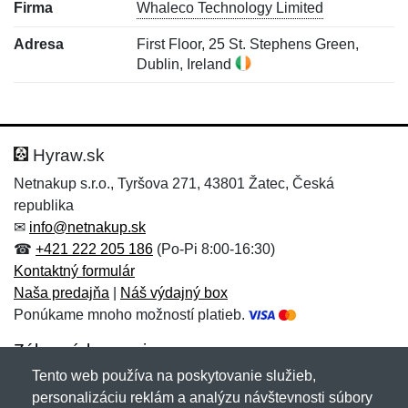
Firma
Whaleco Technology Limited
Adresa
First Floor, 25 St. Stephens Green,
Dublin, Ireland
Nová recenzia
Nová otázka
Hodnotenie:
Meno:
*
*
Hyraw.sk
Netnakup s.r.o., Tyršova 271, 43801 Žatec, Česká
republika
Meno:
E-mail:
*
*
✉
info@netnakup.sk
☎
+421 222 205 186
(Po-Pi 8:00-16:30)
Kontaktný formulár
Naša predajňa
|
Náš výdajný box
E-mail:
*
Ponúkame mnoho možností platieb.
Správa
*
Zákaznícky servis
Tento web používa na poskytovanie služieb,
Novinky emailom
personalizáciu reklám a analýzu návštevnosti súbory
Správa
*