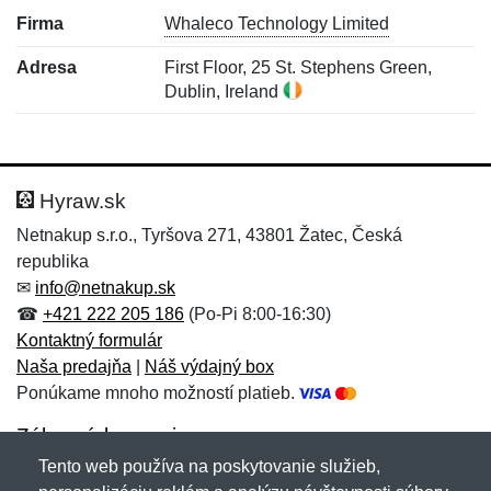
Firma
Whaleco Technology Limited
Adresa
First Floor, 25 St. Stephens Green,
Dublin, Ireland
Nová recenzia
Nová otázka
Hodnotenie:
Meno:
*
*
Hyraw.sk
Netnakup s.r.o., Tyršova 271, 43801 Žatec, Česká
republika
Meno:
E-mail:
*
*
✉
info@netnakup.sk
☎
+421 222 205 186
(Po-Pi 8:00-16:30)
Kontaktný formulár
Naša predajňa
|
Náš výdajný box
E-mail:
*
Ponúkame mnoho možností platieb.
Správa
*
Zákaznícky servis
Tento web používa na poskytovanie služieb,
Novinky emailom